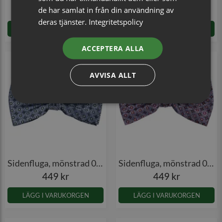
449 kr
449 kr
de har samlat in från din användning av
deras tjänster.
Integritetspolicy
LÄGG I VARUKORGEN
LÄGG I VARUKORGEN
ACCEPTERA ALLA
AVVISA ALLT
Sidenfluga, mönstrad 030
Sidenfluga, mönstrad 030
449 kr
449 kr
LÄGG I VARUKORGEN
LÄGG I VARUKORGEN