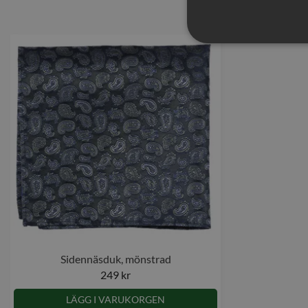
Sidennäsduk, mönstrad
249 kr
LÄGG I VARUKORGEN