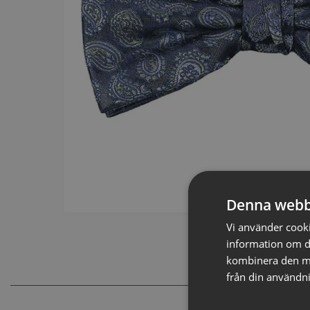
Denna webb
Vi använder cookie
information om d
kombinera den me
från din användni