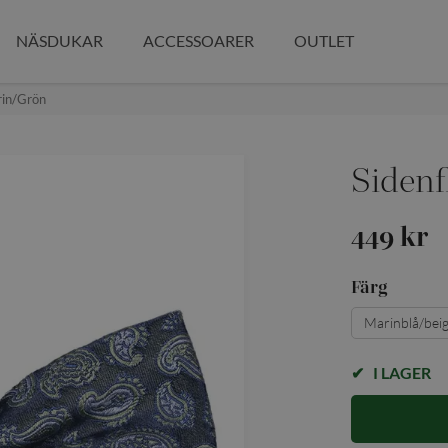
NÄSDUKAR
ACCESSOARER
OUTLET
rin/grön
Sidenf
449 kr
Färg
Marinblå/bei
I LAGER