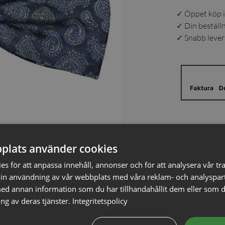
✓ Öppet köp i
✓ Din beställ
✓ Snabb levera
Detaljer
plats använder cookies
Artikelnumm
s för att anpassa innehåll, annonser och för att analysera vår tra
Material
:
in användning av vår webbplats med våra reklam- och analyspar
Färg
:
d annan information som du har tillhandahållit dem eller som d
ng av deras tjänster.
Integritetspolicy