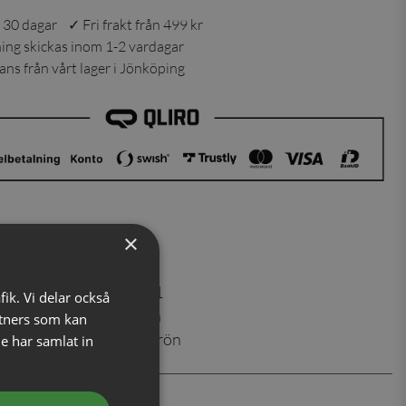
 30 dagar ✓ Fri frakt från 499 kr
ning skickas inom 1-2 vardagar
ns från vårt lager i Jönköping
×
er
:
730243621
fik. Vi delar också
100% siden
tners som kan
Marinblå/grön
e har samlat in