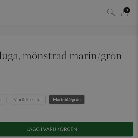
0
luga, mönstrad marin/grön
ge
Vinröd/persika
Marinblå/grön
LÄGG I VARUKORGEN