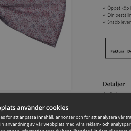
✓ Öppet köp i
✓ Din beställ
✓ Snabb levera
Detaljer
Artikelnumm
Material
:
plats använder cookies
EAN
:
Färg
:
s för att anpassa innehåll, annonser och för att analysera vår tra
in användning av vår webbplats med våra reklam- och analyspar
Skötselrå
d annan information som du har tillhandahållit dem eller som d