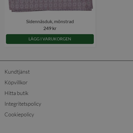
Sidennäsduk, mönstrad
249 kr
LÄGG I VARUKORGEN
Kundtjänst
Köpvillkor
Hitta butik
Integritetspolicy
Cookiepolicy