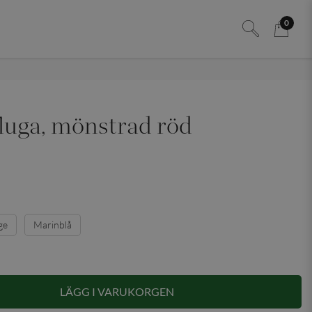
0
luga, mönstrad röd
ge
Marinblå
LÄGG I VARUKORGEN