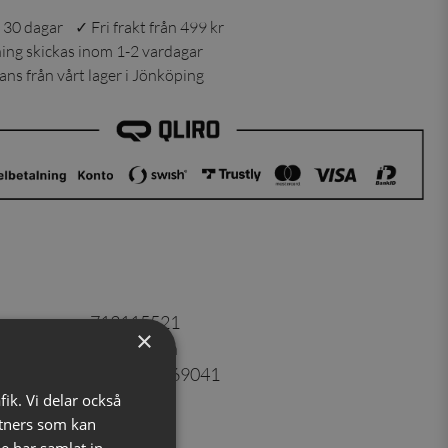
 30 dagar ✓ Fri frakt från 499 kr
ning skickas inom 1-2 vardagar
ns från vårt lager i Jönköping
er
:
713115521
×
100% siden
7350171069041
Röd
fik. Vi delar också
tners som kan
d
e har samlat in