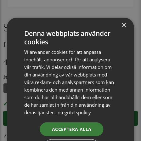
×
Sidenfluga, mönstrad 009
Denna webbplats använder
marin
cookies
Vi använder cookies för att anpassa
449 kr
innehåll, annonser och för att analysera
vår trafik. Vi delar också information om
din användning av vår webbplats med
Färg
våra reklam- och analyspartners som kan
Marinblå
kombinera den med annan information
som du har tillhandahållit dem eller som
I LAGER
de har samlat in från din användning av
deras tjänster.
Integritetspolicy
LÄGG I VARUKORGEN
ACCEPTERA ALLA
✓ Öppet köp i 30 dagar ✓ Fri frakt från 499 kr