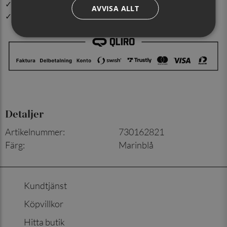
✓ Din beställning skickas inom 1-2 vardagar
AVVISA ALLT
✓ Snabb leverans från vårt lager i Jönköping
Detaljer
Artikelnummer
:
730162821
Färg
:
Marinblå
Kundtjänst
Köpvillkor
Hitta butik