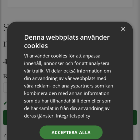
Sidenfluga, mönstrad
×
Denna webbplats använder
marin/beige
cookies
Vi använder cookies för att anpassa
449 kr
innehåll, annonser och för att analysera
vår trafik. Vi delar också information om
Färg
din användning av vår webbplats med
våra reklam- och analyspartners som kan
Marinblå/brun
Marinblå/jeansblå
Marinblå/beige
kombinera den med annan information
som du har tillhandahållit dem eller som
I LAGER
de har samlat in från din användning av
deras tjänster.
Integritetspolicy
LÄGG I VARUKORGEN
ACCEPTERA ALLA
✓ Öppet köp i 30 dagar ✓ Fri frakt från 499 kr