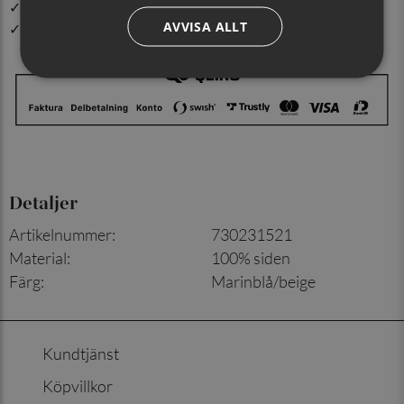
✓ Order före kl. 12.00 på vardagar skickas samma dag
AVVISA ALLT
✓ Snabb leverans från vårt lager i Jönköping
Detaljer
Artikelnummer
:
730231521
Material
:
100% siden
Färg
:
Marinblå/beige
Kundtjänst
Köpvillkor