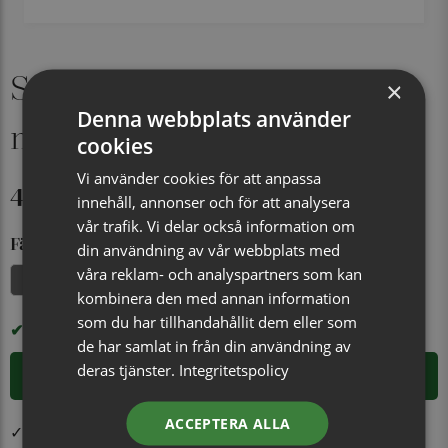
Sidenfluga, mönstrad
×
Denna webbplats använder
marin/brun
cookies
Vi använder cookies för att anpassa
449 kr
innehåll, annonser och för att analysera
vår trafik. Vi delar också information om
Färg
din användning av vår webbplats med
våra reklam- och analyspartners som kan
Marinblå/jeansblå
Marinblå/beige
Marinblå/brun
kombinera den med annan information
som du har tillhandahållit dem eller som
I LAGER
de har samlat in från din användning av
deras tjänster.
Integritetspolicy
LÄGG I VARUKORGEN
ACCEPTERA ALLA
✓ Öppet köp i 30 dagar ✓ Fri frakt från 499 kr