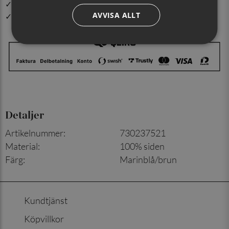
✓ Din beställning skickas inom 1-2 vardagar
AVVISA ALLT
✓ Snabb leverans från vårt lager i Jönköping
Detaljer
Artikelnummer
:
730237521
Material
:
100% siden
Färg
:
Marinblå/brun
Kundtjänst
Köpvillkor