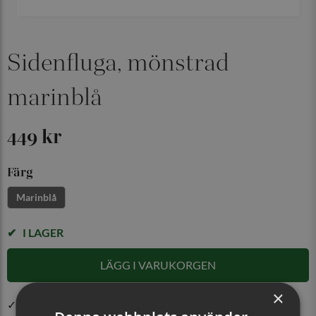
Sidenfluga, mönstrad
marinblå
449 kr
Färg
Marinblå
I LAGER
LÄGG I VARUKORGEN
×
✓ Öppet köp i 30 dagar ✓ Fri frakt från 499 kr