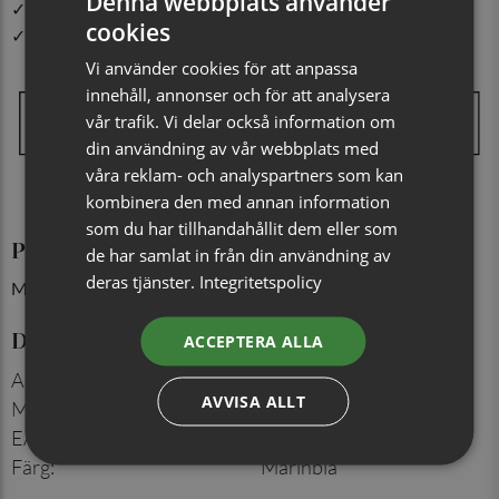
Denna webbplats använder
✓ Din beställning skickas inom 1-2 vardagar
cookies
✓ Snabb leverans från vårt lager i Jönköping
Vi använder cookies för att anpassa
innehåll, annonser och för att analysera
vår trafik. Vi delar också information om
din användning av vår webbplats med
våra reklam- och analyspartners som kan
kombinera den med annan information
som du har tillhandahållit dem eller som
Produktinformation
de har samlat in från din användning av
deras tjänster.
Integritetspolicy
Mått:12x6 cm
Detaljer
ACCEPTERA ALLA
Artikelnummer
:
713162821
AVVISA ALLT
Material
:
100% siden
EAN
:
7350184179409
Färg
:
Marinblå