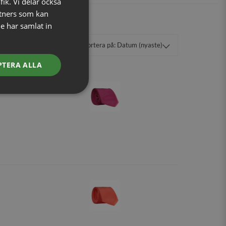
fik. Vi delar också
tners som kan
e har samlat in
PTERA ALLA