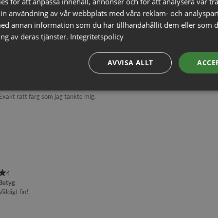
s för att anpassa innehåll, annonser och för att analysera vår tra
in användning av vår webbplats med våra reklam- och analyspar
d annan information som du har tillhandahållit dem eller som d
ng av deras tjänster.
Integritetspolicy
AVVISA ALLT
ACCE