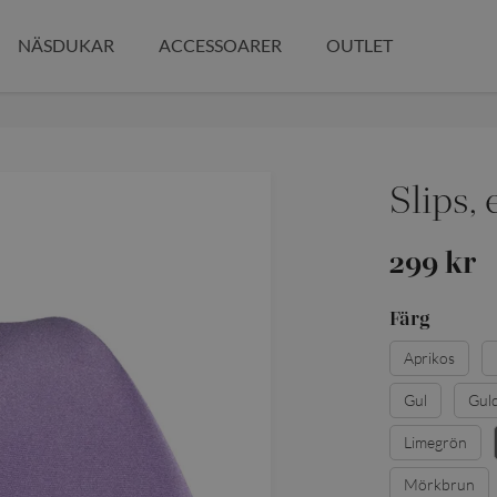
NÄSDUKAR
ACCESSOARER
OUTLET
Slips, 
299 kr
Färg
Aprikos
Gul
Gul
Limegrön
Mörkbrun