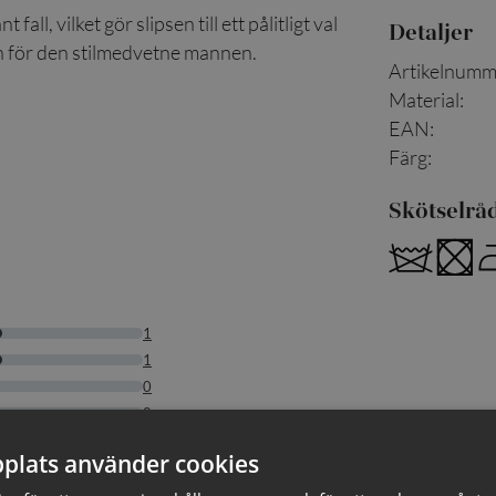
all, vilket gör slipsen till ett pålitligt val
Detaljer
en för den stilmedvetne mannen.
Artikelnumm
Material
:
EAN
:
Färg
:
Skötselrå
plats använder cookies