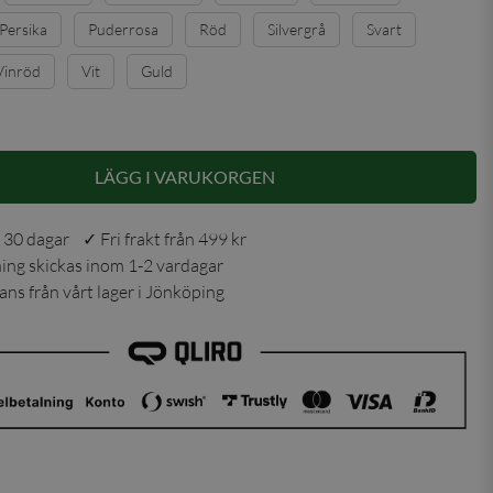
Persika
Puderrosa
Röd
Silvergrå
Svart
Vinröd
Vit
Guld
LÄGG I VARUKORGEN
 30 dagar ✓ Fri frakt från 499 kr
ning skickas inom 1-2 vardagar
ns från vårt lager i Jönköping