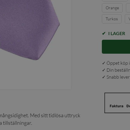
Orange
Turkos
I LAGER
✓ Öppet köp i
✓ Din beställ
✓ Snabb levera
 mångsidighet. Med sitt tidlösa uttryck
 tillställningar.