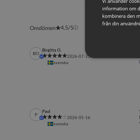
Vi använder cookie
information om d
kombinera den me
från din användni