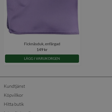
Ficknäsduk, enfärgad
149 kr
LÄGG I VARUKORGEN
Kundtjänst
Köpvillkor
Hitta butik