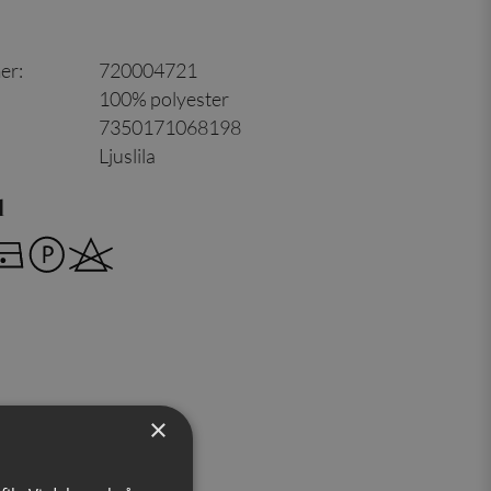
er
:
720004721
100% polyester
7350171068198
Ljuslila
d
×