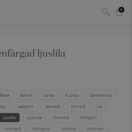
0
enfärgad ljuslila
Beige
Benvit
Cerise
Fuchsia
Gammelrosa
dgul
Jadegrön
Jeansblå
Kornblå
Lila
Ljusrosa
Marinblå
Mintgrön
Ljuslila
Mörkgrå
Mörkgrön
Mörklila
Mörkröd