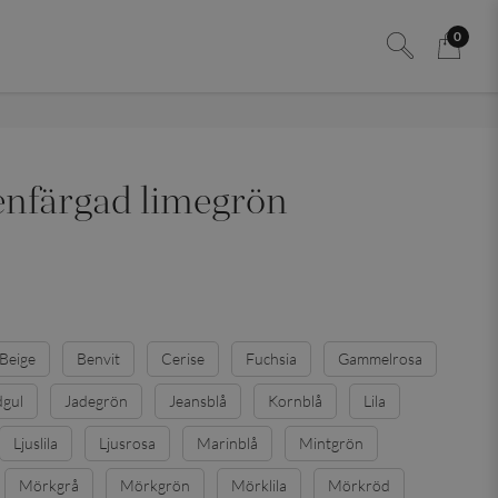
0
 enfärgad limegrön
Beige
Benvit
Cerise
Fuchsia
Gammelrosa
dgul
Jadegrön
Jeansblå
Kornblå
Lila
Ljuslila
Ljusrosa
Marinblå
Mintgrön
Mörkgrå
Mörkgrön
Mörklila
Mörkröd