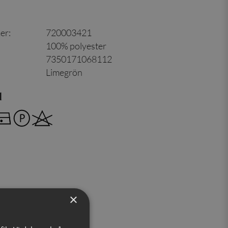
er
:
720003421
100% polyester
7350171068112
Limegrön
d
×