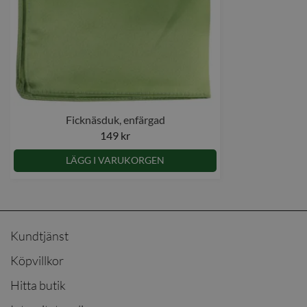
Ficknäsduk, enfärgad
149 kr
LÄGG I VARUKORGEN
Kundtjänst
Köpvillkor
Hitta butik