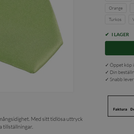
Orange
Turkos
I LAGER
✓ Öppet köp i
✓ Din beställ
✓ Snabb levera
 mångsidighet. Med sitt tidlösa uttryck
 tillställningar.