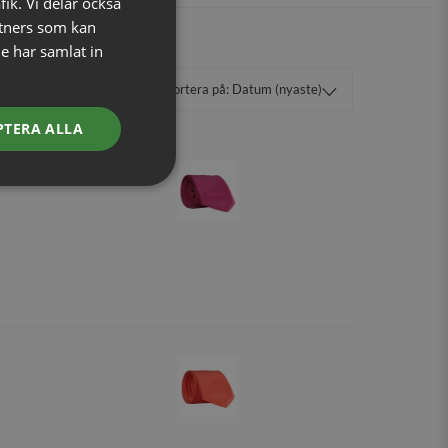
fik. Vi delar också
tners som kan
e har samlat in
PTERA ALLA