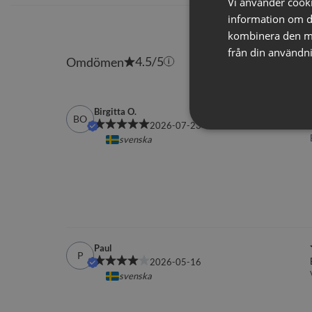
Vi använder cookie
information om d
kombinera den me
från din användni