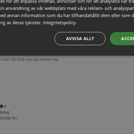
s för att anpassa innehåll, annonser och för att analysera vår tra
in användning av vår webbplats med våra reklam- och analyspar
d annan information som du har tillhandahållit dem eller som d
ng av deras tjänster.
Integritetspolicy
AVVISA ALLT
ACCE