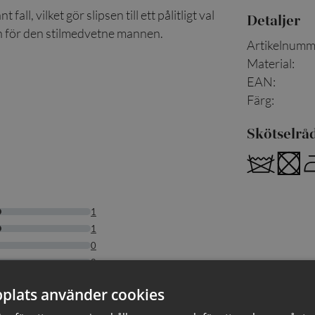
all, vilket gör slipsen till ett pålitligt val
Detaljer
en för den stilmedvetne mannen.
Artikelnumm
Material
:
EAN
:
Färg
:
Skötselrå
plats använder cookies