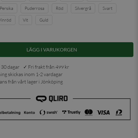
Persika
Puderrosa
Röd
Silvergrå
Svart
Vinröd
Vit
Guld
LÄGG I VARUKORGEN
 30 dagar ✓ Fri frakt från 499 kr
ning skickas inom 1-2 vardagar
ns från vårt lager i Jönköping