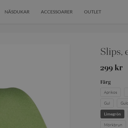
NÄSDUKAR
ACCESSOARER
OUTLET
Slips,
299 kr
Färg
Aprikos
Gul
Gul
Limegrön
Mörkbrun