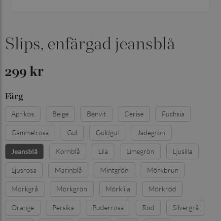
Slips, enfärgad jeansblå
299 kr
Färg
Aprikos
Beige
Benvit
Cerise
Fuchsia
Gammelrosa
Gul
Guldgul
Jadegrön
Kornblå
Lila
Limegrön
Ljuslila
Jeansblå
Ljusrosa
Marinblå
Mintgrön
Mörkbrun
Mörkgrå
Mörkgrön
Mörklila
Mörkröd
Orange
Persika
Puderrosa
Röd
Silvergrå