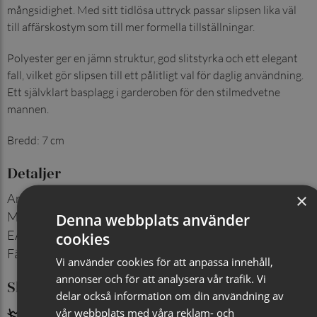
mångsidighet. Med sitt tidlösa uttryck passar slipsen lika väl
till affärskostym som till mer formella tillställningar.
Polyester ger en jämn struktur, god slitstyrka och ett elegant
fall, vilket gör slipsen till ett pålitligt val för daglig användning.
Ett självklart basplagg i garderoben för den stilmedvetne
mannen.
Bredd: 7 cm
Detaljer
×
Artikelnummer
:
720002621
Material
:
100% polyester
Denna webbplats använder
EAN
:
7350171068082
cookies
Färg
:
Jeansblå
Vi använder cookies för att anpassa innehåll,
annonser och för att analysera vår trafik. Vi
Skötselråd
delar också information om din användning av
vår webbplats med våra reklam- och