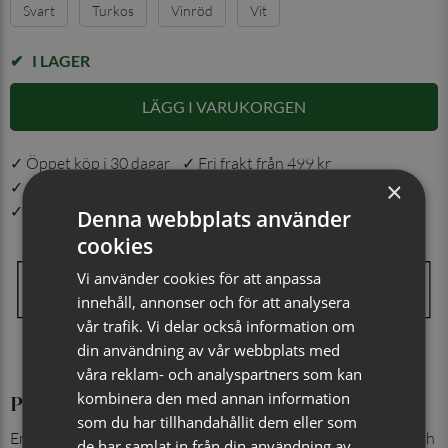
Svart
Turkos
Vinröd
Vit
I LAGER
LÄGG I VARUKORGEN
✓ Öppet köp i 30 dagar ✓ Fri frakt från 499 kr
×
✓ Order före kl. 12.00 på vardagar skickas samma dag
✓ Snabb leverans från vårt lager i Jönköping
Denna webbplats använder
cookies
Vi använder cookies för att anpassa
innehåll, annonser och för att analysera
vår trafik. Vi delar också information om
din användning av vår webbplats med
våra reklam- och analyspartners som kan
kombinera den med annan information
Produktinformation
som du har tillhandahållit dem eller som
En klassisk enfärgad näsduk i polyester som ger en elegant och
de har samlat in från din användning av