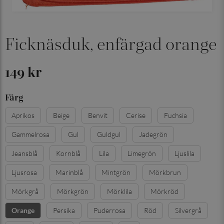
Ficknäsduk, enfärgad orange
149 kr
Färg
Aprikos
Beige
Benvit
Cerise
Fuchsia
Gammelrosa
Gul
Guldgul
Jadegrön
Jeansblå
Kornblå
Lila
Limegrön
Ljuslila
Ljusrosa
Marinblå
Mintgrön
Mörkbrun
Mörkgrå
Mörkgrön
Mörklila
Mörkröd
Persika
Puderrosa
Röd
Silvergrå
Orange