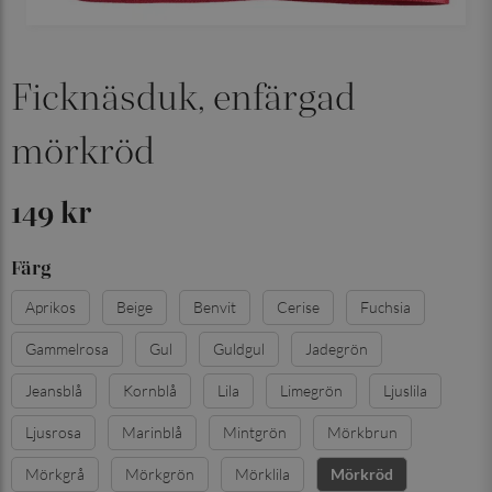
Ficknäsduk, enfärgad
mörkröd
149 kr
Färg
Aprikos
Beige
Benvit
Cerise
Fuchsia
Gammelrosa
Gul
Guldgul
Jadegrön
Jeansblå
Kornblå
Lila
Limegrön
Ljuslila
Ljusrosa
Marinblå
Mintgrön
Mörkbrun
Mörkgrå
Mörkgrön
Mörklila
Mörkröd