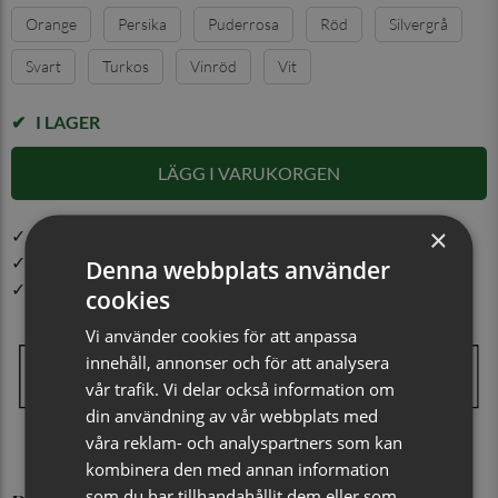
Orange
Persika
Puderrosa
Röd
Silvergrå
Svart
Turkos
Vinröd
Vit
I LAGER
LÄGG I VARUKORGEN
×
✓ Öppet köp i 30 dagar ✓ Fri frakt från 499 kr
✓ Din beställning skickas inom 1-2 vardagar
Denna webbplats använder
✓ Snabb leverans från vårt lager i Jönköping
cookies
Vi använder cookies för att anpassa
innehåll, annonser och för att analysera
vår trafik. Vi delar också information om
din användning av vår webbplats med
våra reklam- och analyspartners som kan
kombinera den med annan information
som du har tillhandahållit dem eller som