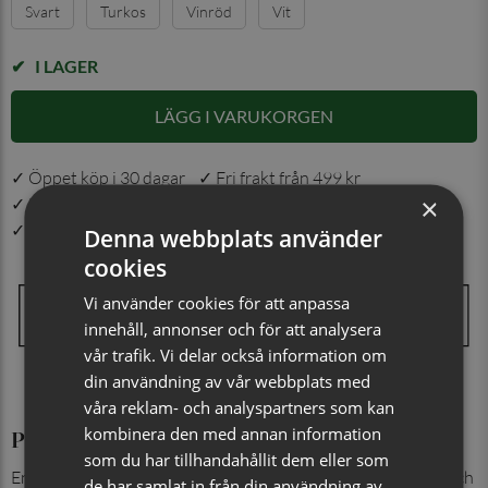
Svart
Turkos
Vinröd
Vit
I LAGER
LÄGG I VARUKORGEN
✓ Öppet köp i 30 dagar ✓ Fri frakt från 499 kr
×
✓ Din beställning skickas inom 1-2 vardagar
✓ Snabb leverans från vårt lager i Jönköping
Denna webbplats använder
cookies
Vi använder cookies för att anpassa
innehåll, annonser och för att analysera
vår trafik. Vi delar också information om
din användning av vår webbplats med
våra reklam- och analyspartners som kan
kombinera den med annan information
Produktinformation
som du har tillhandahållit dem eller som
En klassisk enfärgad näsduk i polyester som ger en elegant och
de har samlat in från din användning av