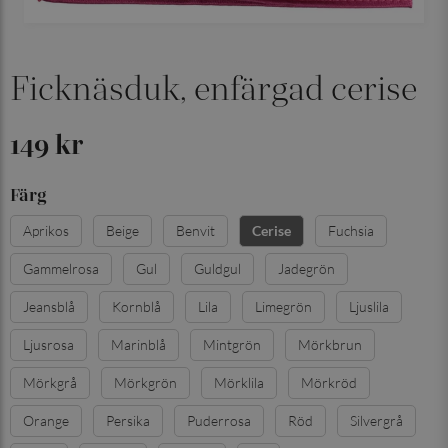
Ficknäsduk, enfärgad cerise
149 kr
Färg
Aprikos
Beige
Benvit
Fuchsia
Cerise
Gammelrosa
Gul
Guldgul
Jadegrön
Jeansblå
Kornblå
Lila
Limegrön
Ljuslila
Ljusrosa
Marinblå
Mintgrön
Mörkbrun
Mörkgrå
Mörkgrön
Mörklila
Mörkröd
Orange
Persika
Puderrosa
Röd
Silvergrå