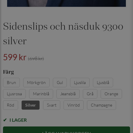
Sidenslips och näsduk 9300
silver
599 kr
(698 kr)
Färg
Brun
Mörkgrön
Gul
Ljuslila
Ljusblå
Ljusrosa
Marinblå
Jeansblå
Grå
Orange
Röd
Svart
Vinröd
Champagne
Silver
I LAGER