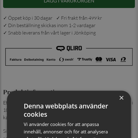
LÄGG I VARUKORGEN
✓ Öppet köp i 30 dagar ✓ Fri frakt från 499 kr
✓ Din beställning skickas inom 1-2 vardagar
✓ Snabb leverans från vårt lager i Jönköping
Produktinformation
×
Ett elegant set med enfärgad slips och matchande ficknäsduk i
Denna webbplats använder
100% siden. Tyget har ett diskret rutmönster som tillför djup,
cookies
karaktär utan att ta över helhetsintrycket.
Vi använder cookies för att anpassa
Sidenets naturliga lyster och mjuka fall ger en exklusiv känsla
innehåll, annonser och för att analysera