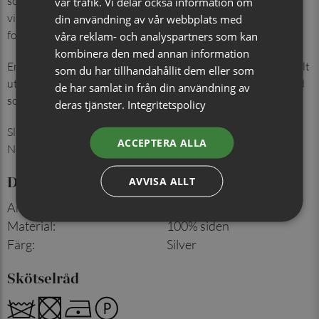
som lyfter både kostym och kavaj. Setet finns i många färger,
vår trafik. Vi delar också information om
vilket gör det enkelt att hitta en nyans som passar såväl
din användning av vår webbplats med
formella tillfällen som mer festliga sammanhang.
våra reklam- och analyspartners som kan
kombinera den med annan information
En färdigmatchad kombination för ett genomtänkt och stilfullt
som du har tillhandahållit dem eller som
uttryck – lika självklar i den egna garderoben som uppskattad
de har samlat in från din användning av
som present.
deras tjänster.
Integritetspolicy
Slipsbredd: 7 cm
ACCEPTERA ALLA
Näsduk: 30x30 cm
Detaljer
AVVISA ALLT
Artikelnummer
:
713008521P
Material
:
100% siden
Färg
:
Silver
Skötselråd