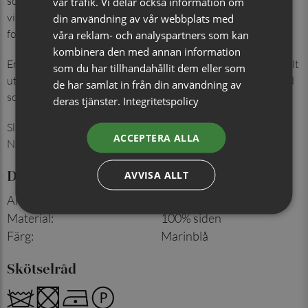
som lyfter både kostym och kavaj. Setet finns i många färger,
vår trafik. Vi delar också information om
vilket gör det enkelt att hitta en nyans som passar såväl
din användning av vår webbplats med
formella tillfällen som mer festliga sammanhang.
våra reklam- och analyspartners som kan
kombinera den med annan information
En färdigmatchad kombination för ett genomtänkt och stilfullt
som du har tillhandahållit dem eller som
uttryck – lika självklar i den egna garderoben som uppskattad
de har samlat in från din användning av
som present.
deras tjänster.
Integritetspolicy
Slipsbredd: 7 cm
ACCEPTERA ALLA
Näsduk: 30x30 cm
Detaljer
AVVISA ALLT
Artikelnummer
:
713002821P
Material
:
100% siden
Färg
:
Marinblå
Skötselråd