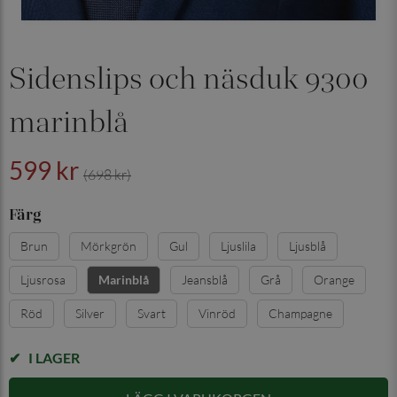
Sidenslips och näsduk 9300
marinblå
599 kr
(698 kr)
Färg
Brun
Mörkgrön
Gul
Ljuslila
Ljusblå
Ljusrosa
Jeansblå
Grå
Orange
Marinblå
Röd
Silver
Svart
Vinröd
Champagne
I LAGER