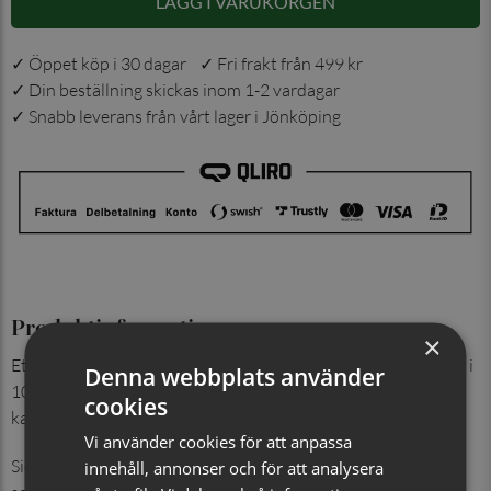
LÄGG I VARUKORGEN
✓ Öppet köp i 30 dagar ✓ Fri frakt från 499 kr
✓ Din beställning skickas inom 1-2 vardagar
✓ Snabb leverans från vårt lager i Jönköping
Produktinformation
×
Ett elegant set med enfärgad slips och matchande ficknäsduk i
Denna webbplats använder
100% siden. Tyget har ett diskret rutmönster som tillför djup,
cookies
karaktär utan att ta över helhetsintrycket.
Vi använder cookies för att anpassa
Sidenets naturliga lyster och mjuka fall ger en exklusiv känsla
innehåll, annonser och för att analysera