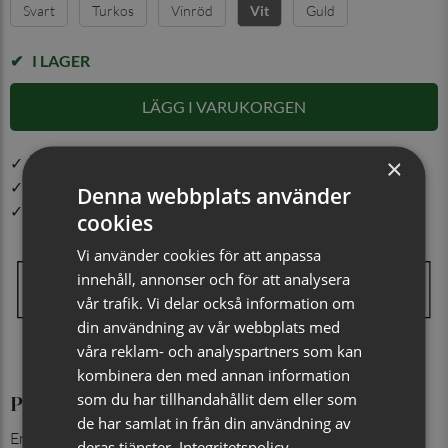
Svart
Turkos
Vinröd
Guld
Vit
I LAGER
LÄGG I VARUKORGEN
×
✓ Öppet köp i 30 dagar ✓ Fri frakt från 499 kr
✓ Din beställning skickas inom 1-2 vardagar
Denna webbplats använder
✓ Snabb leverans från vårt lager i Jönköping
cookies
Vi använder cookies för att anpassa
innehåll, annonser och för att analysera
vår trafik. Vi delar också information om
din användning av vår webbplats med
våra reklam- och analyspartners som kan
kombinera den med annan information
som du har tillhandahållit dem eller som
Produktinformation
de har samlat in från din användning av
En stilren enfärgad fluga i polyester, framtagen för klassiska
deras tjänster.
Integritetspolicy