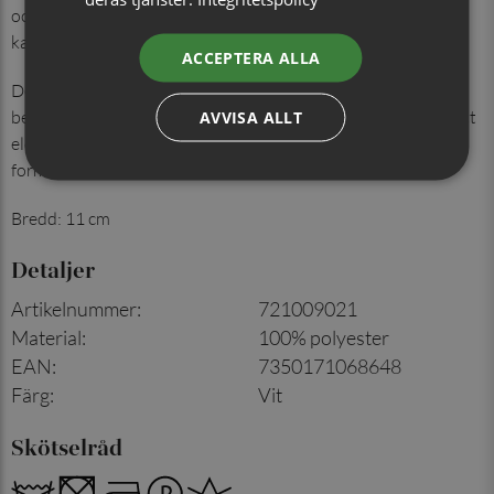
och formella sammanhang. Flugan kompletterar kostym och
kavaj med ett distinkt men tidlöst uttryck.
ACCEPTERA ALLA
Det slitstarka polyestermaterialet säkerställer att flugan
behåller både form och färg, även vid frekvent användning. Ett
AVVISA ALLT
elegant alternativ till slips, perfekt för högtider, fest och
formella tillfällen där detaljerna räknas.
Bredd: 11 cm
Detaljer
Artikelnummer
:
721009021
Material
:
100% polyester
EAN
:
7350171068648
Färg
:
Vit
Skötselråd