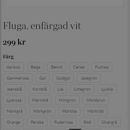
Fluga, enfärgad vit
299 kr
Färg
Aprikos
Beige
Benvit
Cerise
Fuchsia
Gammelrosa
Gul
Guldgul
Jadegrön
Jeansblå
Kornblå
Lila
Limegrön
Ljuslila
Ljusrosa
Marinblå
Mintgrön
Mörkbrun
Mörkgrå
Mörkgrön
Mörklila
Mörkröd
Orange
Persika
Puderrosa
Röd
Silvergrå