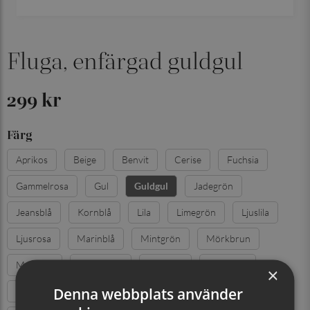
Fluga, enfärgad guldgul
299 kr
Färg
Aprikos
Beige
Benvit
Cerise
Fuchsia
Gammelrosa
Gul
Jadegrön
Guldgul
Jeansblå
Kornblå
Lila
Limegrön
Ljuslila
Ljusrosa
Marinblå
Mintgrön
Mörkbrun
Mörkgrå
Mörkgrön
Mörklila
Mörkröd
×
Denna webbplats använder
Orange
Persika
Puderrosa
Röd
Silvergrå