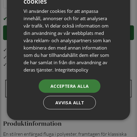
cookies
Svart
Turkos
Vinröd
Vit
Guld
Vi använder cookies för att anpassa
innehåll, annonser och för att analysera
I LAGER
vår trafik. Vi delar också information om
LÄGG I VARUKORGEN
din användning av vår webbplats med
våra reklam- och analyspartners som kan
kombinera den med annan information
✓ Öppet köp i 30 dagar ✓ Fri frakt från 499 kr
som du har tillhandahållit dem eller som
✓ Din beställning skickas inom 1-2 vardagar
de har samlat in från din användning av
✓ Snabb leverans från vårt lager i Jönköping
deras tjänster.
Integritetspolicy
ACCEPTERA ALLA
AVVISA ALLT
Produktinformation
En stilren enfärgad fluga i polyester, framtagen för klassiska