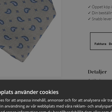
✓ Öppet köp i
✓ Din beställ
✓ Snabb levera
Detaljer
Artikelnumm
Material
:
plats använder cookies
EAN
:
Färg
:
s för att anpassa innehåll, annonser och för att analysera vår tra
in användning av vår webbplats med våra reklam- och analyspar
Skötselrå
d annan information som du har tillhandahållit dem eller som d