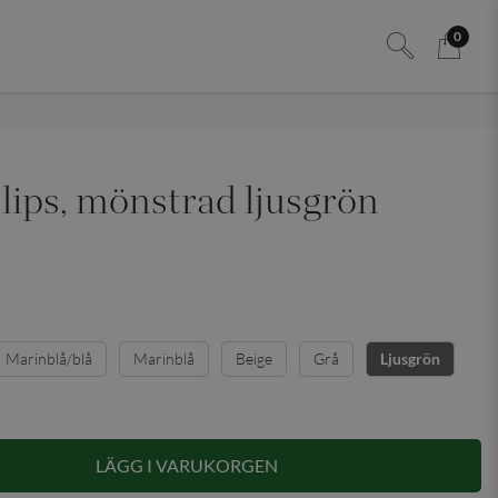
0
lips, mönstrad ljusgrön
Marinblå/blå
Marinblå
Beige
Grå
Ljusgrön
LÄGG I VARUKORGEN