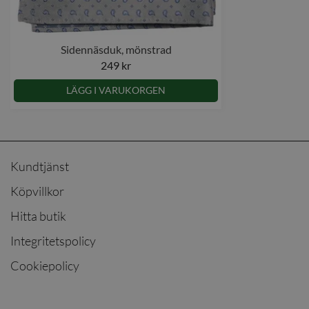
Sidennäsduk, mönstrad
249 kr
LÄGG I VARUKORGEN
Kundtjänst
Köpvillkor
Hitta butik
Integritetspolicy
Cookiepolicy