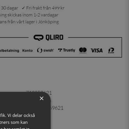
 30 dagar ✓ Fri frakt från 499 kr
ning skickas inom 1-2 vardagar
ns från vårt lager i Jönköping
er
:
713253621
×
100% siden
7350171069621
Ljusgrön
fik. Vi delar också
tners som kan
d
e har samlat in