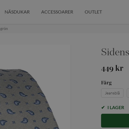
NÄSDUKAR
ACCESSOARER
OUTLET
sgrön
Sidens
449 kr
Färg
Jeansblå
I LAGER