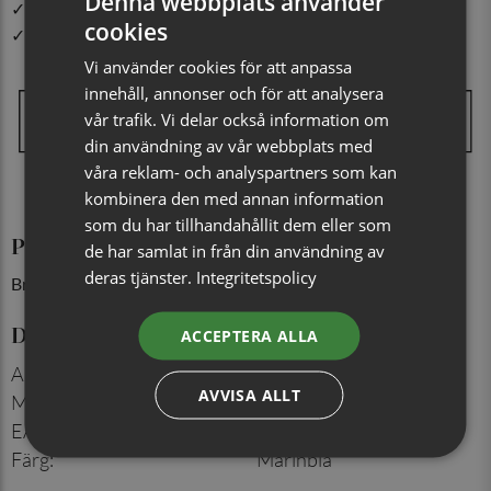
Denna webbplats använder
✓ Din beställning skickas inom 1-2 vardagar
cookies
✓ Snabb leverans från vårt lager i Jönköping
Vi använder cookies för att anpassa
innehåll, annonser och för att analysera
vår trafik. Vi delar också information om
din användning av vår webbplats med
våra reklam- och analyspartners som kan
kombinera den med annan information
som du har tillhandahållit dem eller som
Produktinformation
de har samlat in från din användning av
deras tjänster.
Integritetspolicy
Bredd: 7 cm
Detaljer
ACCEPTERA ALLA
Artikelnummer
:
713262821
AVVISA ALLT
Material
:
100% siden
EAN
:
7350171069669
Färg
:
Marinblå