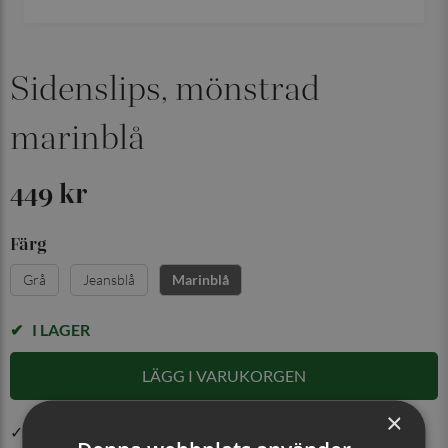
Sidenslips, mönstrad
marinblå
449 kr
Färg
Grå
Jeansblå
Marinblå
I LAGER
LÄGG I VARUKORGEN
×
✓ Öppet köp i 30 dagar ✓ Fri frakt från 499 kr