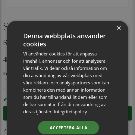
Sidenslips, mönstrad 027
×
Denna webbplats använder
svart
cookies
Vi använder cookies för att anpassa
449 kr
innehåll, annonser och för att analysera
vår trafik. Vi delar också information om
Färg
din användning av vår webbplats med
våra reklam- och analyspartners som kan
Marinblå
Ljusblå
Brun
Beige
Svart
kombinera den med annan information
som du har tillhandahållit dem eller som
I LAGER
de har samlat in från din användning av
deras tjänster.
Integritetspolicy
LÄGG I VARUKORGEN
ACCEPTERA ALLA
✓ Öppet köp i 30 dagar ✓ Fri frakt från 499 kr