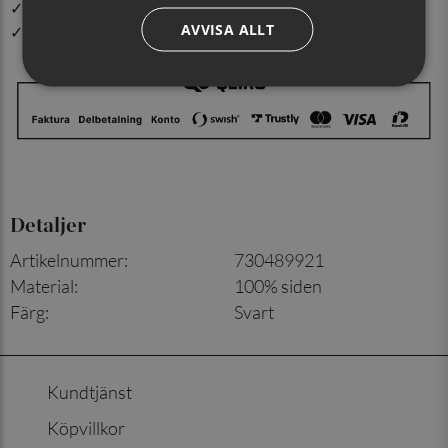
✓ Din beställning skickas inom 1-2 vardagar
AVVISA ALLT
✓ Snabb leverans från vårt lager i Jönköping
Detaljer
Artikelnummer
:
730489921
Material
:
100% siden
Färg
:
Svart
Kundtjänst
Köpvillkor