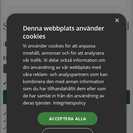
×
Sidenslips, mönstrad 023 röd
Denna webbplats använder
cookies
449 kr
Vi använder cookies för att anpassa
innehåll, annonser och för att analysera
Färg
vår trafik. Vi delar också information om
din användning av vår webbplats med
Svart
Röd
våra reklam- och analyspartners som kan
kombinera den med annan information
I LAGER
som du har tillhandahållit dem eller som
de har samlat in från din användning av
LÄGG I VARUKORGEN
deras tjänster.
Integritetspolicy
✓ Öppet köp i 30 dagar ✓ Fri frakt från 499 kr
ACCEPTERA ALLA
✓ Din beställning skickas inom 1-2 vardagar
✓ Snabb leverans från vårt lager i Jönköping