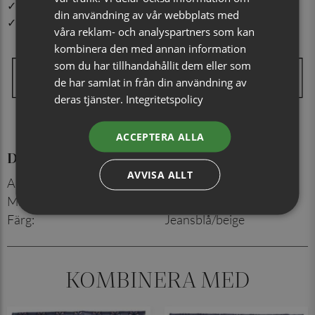
✓ Din beställning skickas inom 1-2 vardagar
din användning av vår webbplats med
✓ Snabb leverans från vårt lager i Jönköping
våra reklam- och analyspartners som kan
kombinera den med annan information
som du har tillhandahållit dem eller som
de har samlat in från din användning av
deras tjänster.
Integritetspolicy
ACCEPTERA ALLA
Detaljer
AVVISA ALLT
Artikelnummer
:
730191521
Material
:
100% siden
Färg
:
Jeansblå/beige
KOMBINERA MED