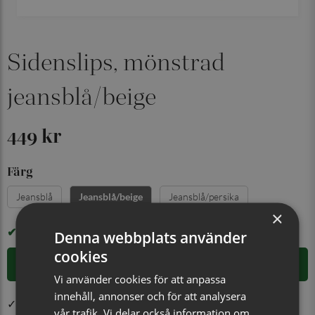
Sidenslips, mönstrad
jeansblå/beige
449 kr
Färg
Jeansblå
Jeansblå/persika
Jeansblå/beige
×
I LAGER
Denna webbplats använder
cookies
LÄGG I VARUKORGEN
Vi använder cookies för att anpassa
innehåll, annonser och för att analysera
✓ Öppet köp i 30 dagar ✓ Fri frakt från 499 kr
vår trafik. Vi delar också information om