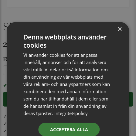
Slips mönstrad, rosa
×
Denna webbplats använder
299 kr
cookies
Vi använder cookies för att anpassa
Färg
innehåll, annonser och för att analysera
vår trafik. Vi delar också information om
Grå
Rosa
din användning av vår webbplats med
våra reklam- och analyspartners som kan
I LAGER
kombinera den med annan information
som du har tillhandahållit dem eller som
LÄGG I VARUKORGEN
de har samlat in från din användning av
deras tjänster.
Integritetspolicy
✓ Öppet köp i 30 dagar ✓ Fri frakt från 499 kr
✓ Din beställning skickas inom 1-2 vardagar
ACCEPTERA ALLA
✓ Snabb leverans från vårt lager i Jönköping