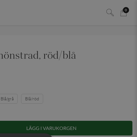
0
mönstrad, röd/blå
Blå/grå
Blå/röd
LÄGG I VARUKORGEN