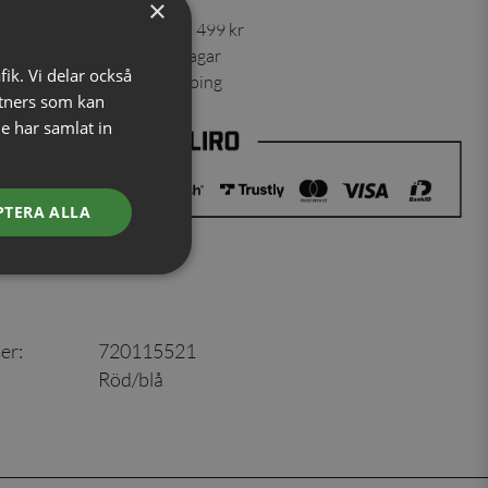
×
 30 dagar ✓ Fri frakt från 499 kr
ning skickas inom 1-2 vardagar
fik. Vi delar också
ns från vårt lager i Jönköping
tners som kan
e har samlat in
PTERA ALLA
er
:
720115521
Röd/blå