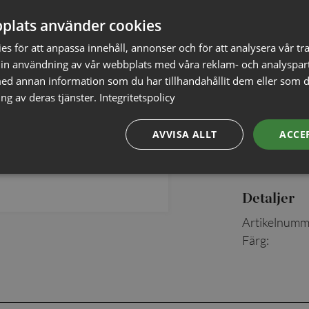
✓ Öppet köp i
plats använder cookies
✓ Din beställ
s för att anpassa innehåll, annonser och för att analysera vår tra
✓ Snabb levera
in användning av vår webbplats med våra reklam- och analyspar
d annan information som du har tillhandahållit dem eller som d
ng av deras tjänster.
Integritetspolicy
AVVISA ALLT
ACCE
Detaljer
Artikelnumm
Färg
: