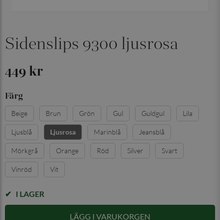
Sidenslips 9300 ljusrosa
449 kr
Färg
Beige
Brun
Grön
Gul
Guldgul
Lila
Ljusblå
Marinblå
Jeansblå
Ljusrosa
Mörkgrå
Orange
Röd
Silver
Svart
Vinröd
Vit
I LAGER
LÄGG I VARUKORGEN