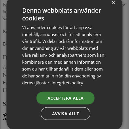
×
lyster som förstärker den exklusiva känslan. Ett utmärkt val för
Denna webbplats använder
kostym och kavaj i både affärs- och formella sammanhang,
cookies
särskilt i kombination med matchande näsduk.
Vi använder cookies för att anpassa
Kombinera med näsduk i samma färg.
innehåll, annonser och för att analysera
vår trafik. Vi delar också information om
Bredd: 7 cm.
din användning av vår webbplats med
våra reklam- och analyspartners som kan
Detaljer
kombinera den med annan information
Artikelnummer
:
713004121
som du har tillhandahållit dem eller som
Material
:
100% siden
de har samlat in från din användning av
EAN
:
7350171067658
deras tjänster.
Integritetspolicy
Färg
:
Ljusrosa
ACCEPTERA ALLA
Skötselråd
AVVISA ALLT