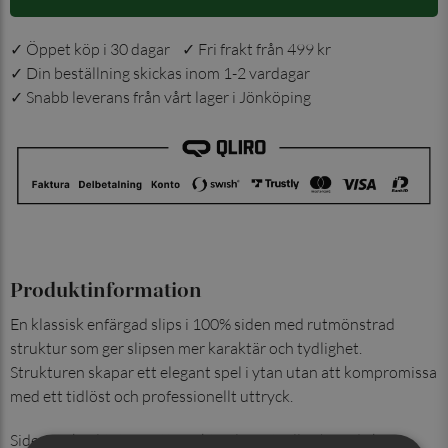
✓ Öppet köp i 30 dagar ✓ Fri frakt från 499 kr
✓ Din beställning skickas inom 1-2 vardagar
✓ Snabb leverans från vårt lager i Jönköping
Produktinformation
En klassisk enfärgad slips i 100% siden med rutmönstrad
struktur som ger slipsen mer karaktär och tydlighet.
Strukturen skapar ett elegant spel i ytan utan att kompromissa
med ett tidlöst och professionellt uttryck.
Sidenets kvalitet ger ett mjukt, följsamt fall och en diskret