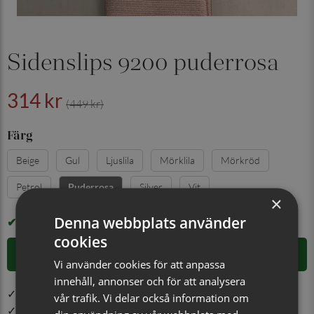
Sidenslips 9200 puderrosa
314 kr
(449 kr)
Färg
Beige
Gul
Ljuslila
Mörklila
Mörkröd
Petrol
Silver
Vit
Puderrosa
×
Denna webbplats använder
I LAGER
cookies
LÄGG I VARUKORGEN
Vi använder cookies för att anpassa
innehåll, annonser och för att analysera
✓ Öppet köp i 30 dagar ✓ Fri frakt från 499 kr
vår trafik. Vi delar också information om
✓ Din beställning skickas inom 1-2 vardagar