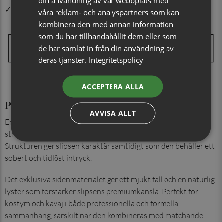
din användning av vår webbplats med
✓ Snabb leverans från vårt lager i Jönköping
våra reklam- och analyspartners som kan
kombinera den med annan information
som du har tillhandahållit dem eller som
de har samlat in från din användning av
deras tjänster.
Integritetspolicy
ACCEPTERA ALLA
Produktinformation
AVVISA ALLT
En klassisk enfärgad slips i 100% siden med en fin smårutig
struktur som skapar ett elegant och balanserat uttryck.
Strukturen ger slipsen karaktär samtidigt som den behåller ett
sobert och tidlöst intryck.
Det exklusiva sidenmaterialet ger ett mjukt fall och en naturlig
lyster som förstärker slipsens premiumkänsla. Perfekt för
kostym och kavaj i både professionella och formella
sammanhang, särskilt när den kombineras med matchande