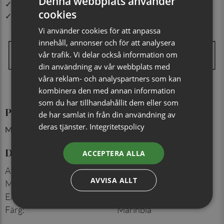
Denna webbplats använder
✓ Din beställning skickas inom 1-2 vardagar
cookies
✓ Snabb leverans från vårt lager i Jönköping
Vi använder cookies för att anpassa
innehåll, annonser och för att analysera
vår trafik. Vi delar också information om
din användning av vår webbplats med
våra reklam- och analyspartners som kan
kombinera den med annan information
som du har tillhandahållit dem eller som
Produktinformation
de har samlat in från din användning av
deras tjänster.
Integritetspolicy
Mått: 30x30 cm
Detaljer
ACCEPTERA ALLA
Artikelnummer
:
713132821
AVVISA ALLT
Material
:
100% siden
EAN
:
7350171069119
Färg
:
Marinblå