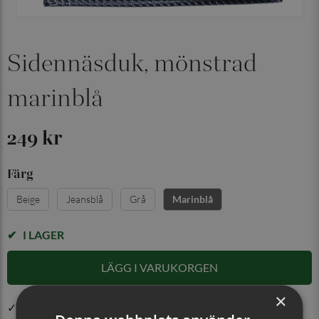
Sidennäsduk, mönstrad
marinblå
249 kr
Färg
Beige
Jeansblå
Grå
Marinblå
I LAGER
LÄGG I VARUKORGEN
×
✓ Öppet köp i 30 dagar ✓ Fri frakt från 499 kr