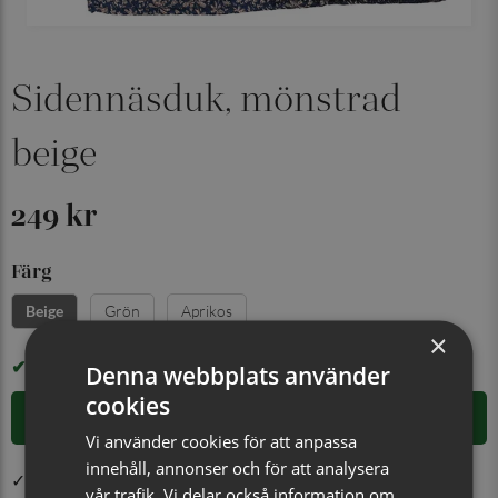
Sidennäsduk, mönstrad
beige
249 kr
Färg
Grön
Aprikos
Beige
×
I LAGER
Denna webbplats använder
cookies
LÄGG I VARUKORGEN
Vi använder cookies för att anpassa
innehåll, annonser och för att analysera
✓ Öppet köp i 30 dagar ✓ Fri frakt från 499 kr
vår trafik. Vi delar också information om