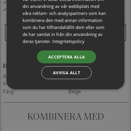
✓ Din beställning skickas inom 1-2 vardagar
din användning av vår webbplats med
✓ Snabb leverans från vårt lager i Jönköping
våra reklam- och analyspartners som kan
kombinera den med annan information
som du har tillhandahållit dem eller som
de har samlat in från din användning av
deras tjänster.
Integritetspolicy
ACCEPTERA ALLA
Detaljer
AVVISA ALLT
Artikelnummer
:
730091521
Material
:
100% siden
Färg
:
Beige
KOMBINERA MED