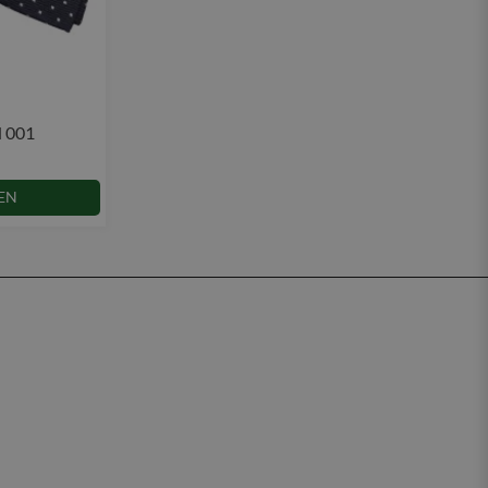
d 001
EN