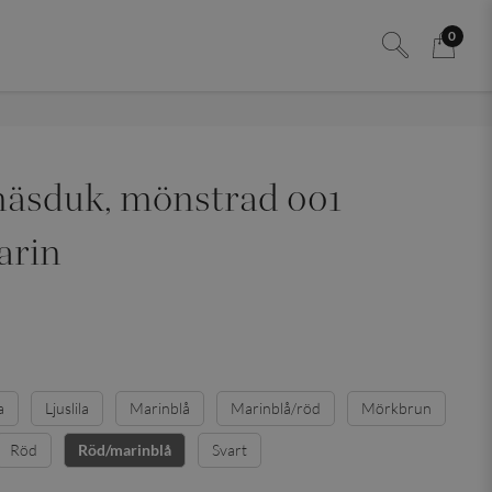
0
näsduk, mönstrad 001
arin
a
Ljuslila
Marinblå
Marinblå/röd
Mörkbrun
Röd
Svart
Röd/marinblå