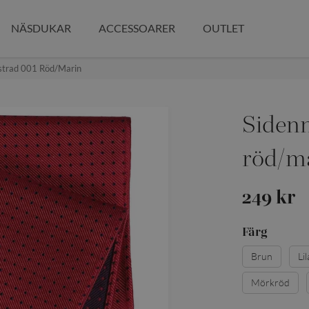
NÄSDUKAR
ACCESSOARER
OUTLET
strad 001 Röd/marin
Siden
röd/m
249 kr
Färg
Brun
Lil
Mörkröd