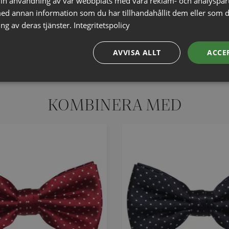
in användning av vår webbplats med våra reklam- och analyspar
d annan information som du har tillhandahållit dem eller som d
ter som lyfter kavaj och kostym. För ett
ng av deras tjänster.
Integritetspolicy
s att kombinera näsduken med slips eller
AVVISA ALLT
ACCE
KOMBINERA MED