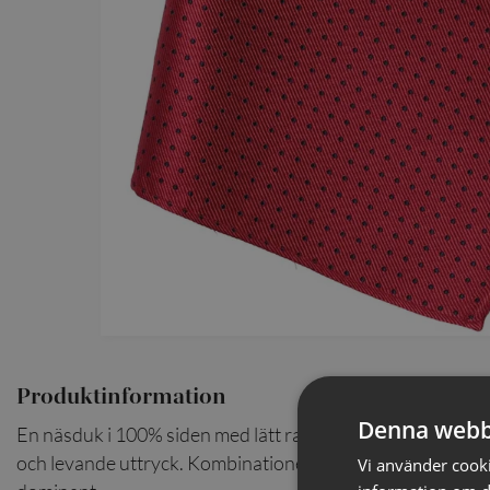
Produktinformation
Denna webb
En näsduk i 100% siden med lätt randig struktur och diskre
och levande uttryck. Kombinationen av struktur och mönste
Vi använder cookie