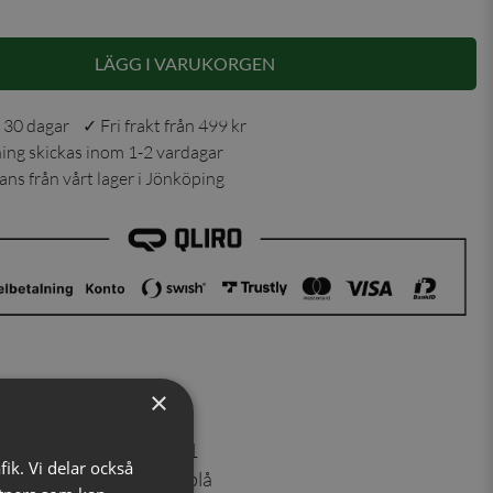
LÄGG I VARUKORGEN
 30 dagar ✓ Fri frakt från 499 kr
ning skickas inom 1-2 vardagar
ns från vårt lager i Jönköping
×
er
:
730025621
fik. Vi delar också
Röd/marinblå