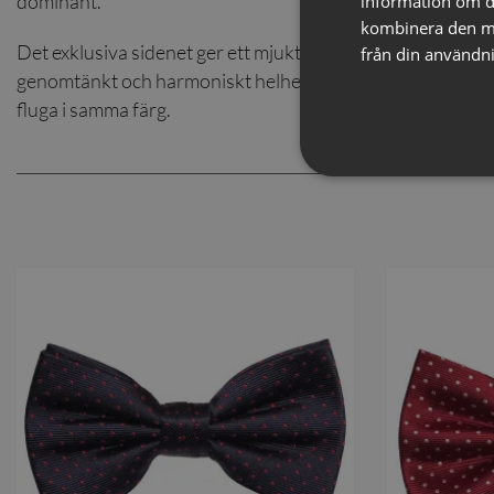
dominant.
information om d
kombinera den me
Det exklusiva sidenet ger ett mjukt fall och en naturlig lys
från din användni
genomtänkt och harmoniskt helhetsintryck rekommendera
fluga i samma färg.