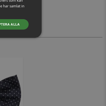
tners som kan
e har samlat in
PTERA ALLA