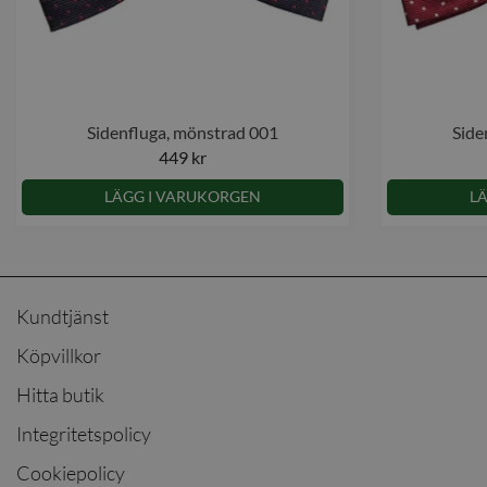
Sidenfluga, mönstrad 001
Side
449 kr
LÄGG I VARUKORGEN
L
Kundtjänst
Köpvillkor
Hitta butik
Integritetspolicy
Cookiepolicy