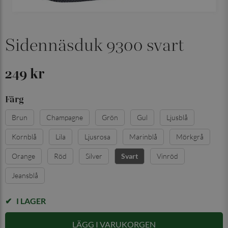
Sidennäsduk 9300 svart
249 kr
Färg
Brun
Champagne
Grön
Gul
Ljusblå
Kornblå
Lila
Ljusrosa
Marinblå
Mörkgrå
Orange
Röd
Silver
Vinröd
Svart
Jeansblå
I LAGER
LÄGG I VARUKORGEN