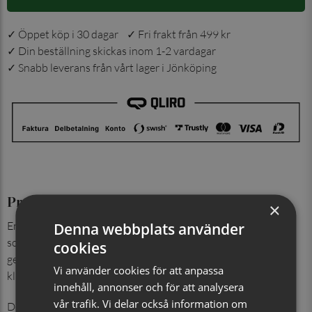
✓ Öppet köp i 30 dagar ✓ Fri frakt från 499 kr
✓ Din beställning skickas inom 1-2 vardagar
✓ Snabb leverans från vårt lager i Jönköping
Produktinformation
×
En enfärgad näsduk i 100% siden med rutmönstrad struktur
Denna webbplats använder
som skapar ett markerat men fortsatt sobert uttryck. Väven
cookies
ger näsduken liv och djup, samtidigt som den behåller sin
Vi använder cookies för att anpassa
klassiska elegans.
innehåll, annonser och för att analysera
vår trafik. Vi delar också information om
Det exklusiva sidenet tillför naturlig lyster och ett mjukt fall