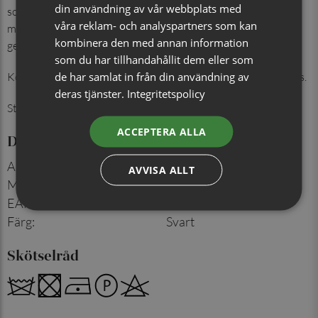
din användning av vår webbplats med
som lyfter kavaj och kostym. Näsduken är framtagen för att
våra reklam- och analyspartners som kan
matcha slips och fluga i samma färger och struktur, för ett
kombinera den med annan information
genomtänkt och sammanhållet helhetsintryck.
som du har tillhandahållit dem eller som
de har samlat in från din användning av
Kombinera med fluga eller slips i samma färg för extra elegans.
deras tjänster.
Integritetspolicy
Storlek: 30x30 cm
ACCEPTERA ALLA
Detaljer
Artikelnummer
:
715009921
AVVISA ALLT
Material
:
100% siden
EAN
:
7350171068044
Färg
:
Svart
Skötselråd