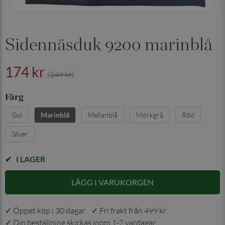
Sidennäsduk 9200 marinblå
174 kr
(249 kr)
Färg
Gul
Mellanblå
Mörkgrå
Röd
Marinblå
Silver
I LAGER
LÄGG I VARUKORGEN
✓ Öppet köp i 30 dagar ✓ Fri frakt från 499 kr
✓ Din beställning skickas inom 1-2 vardagar