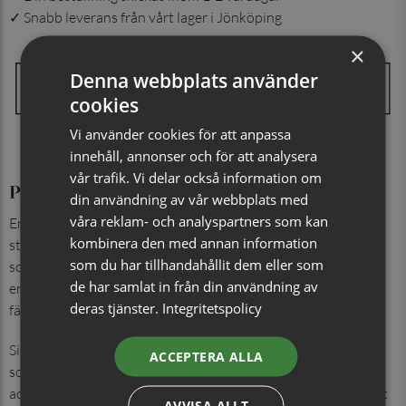
✓ Snabb leverans från vårt lager i Jönköping
×
Denna webbplats använder
cookies
Vi använder cookies för att anpassa
innehåll, annonser och för att analysera
vår trafik. Vi delar också information om
Produktinformation
din användning av vår webbplats med
våra reklam- och analyspartners som kan
En enfärgad näsduk i 100% siden med en diskret smårutig
kombinera den med annan information
struktur som ger ett sofistikerat och levande uttryck. Den
som du har tillhandahållit dem eller som
sobra väven tillför djup utan att ta över, vilket gör näsduken
de har samlat in från din användning av
enkel att kombinera med både slips och fluga i samma
deras tjänster.
Integritetspolicy
färgskala.
Sidenets naturliga lyster och mjuka fall ger en exklusiv känsla
ACCEPTERA ALLA
som lyfter helheten i kavaj eller kostym. Ett genomtänkt
accessoarval för formella tillfällen, arbete och fest där kvalitet
AVVISA ALLT