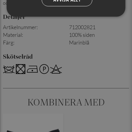
och detaljer står i fokus.
Detaljer
Artikelnummer
:
712002821
Material
:
100% siden
Färg
:
Marinblå
Skötselråd
KOMBINERA MED