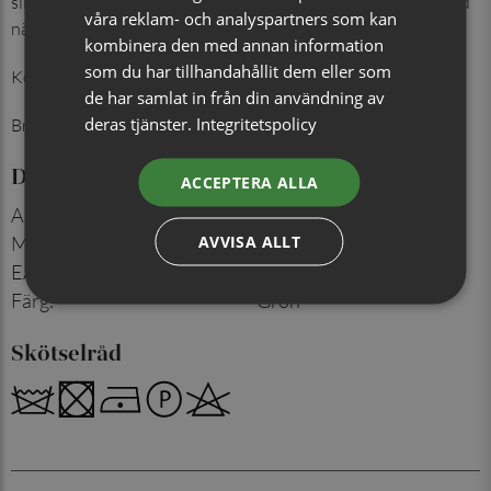
slips för fest och formella tillfällen, perfekt att kombinera med
våra reklam- och analyspartners som kan
näsduk i samma färg och struktur.
kombinera den med annan information
som du har tillhandahållit dem eller som
Kombinera med näsduk i samma färg.
de har samlat in från din användning av
deras tjänster.
Integritetspolicy
Bredd: 12 cm
Detaljer
ACCEPTERA ALLA
Artikelnummer
:
714003721
AVVISA ALLT
Material
:
100% siden
EAN
:
7350171067795
Färg
:
Grön
Skötselråd