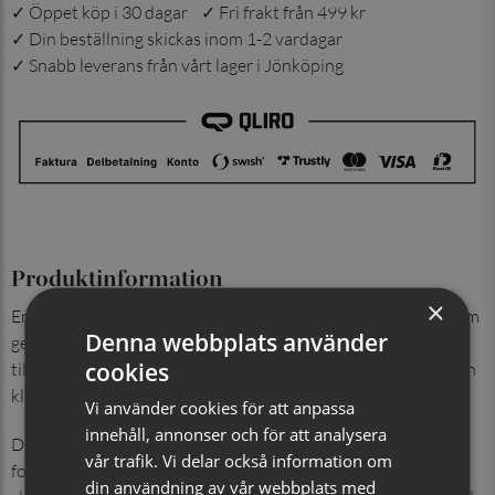
✓ Öppet köp i 30 dagar ✓ Fri frakt från 499 kr
✓ Din beställning skickas inom 1-2 vardagar
✓ Snabb leverans från vårt lager i Jönköping
Produktinformation
×
En enfärgad fluga i 100 %siden med rutmönstrad struktur som
Denna webbplats använder
ger ett distinkt men balanserat uttryck. Den tydligare väven
cookies
tillför personlighet och djup, samtidigt som flugan behåller sin
klassiska elegans.
Vi använder cookies för att anpassa
innehåll, annonser och för att analysera
Det exklusiva sidenmaterialet ger flugan ett mjukt men
vår trafik. Vi delar också information om
formstabilt fall med naturlig lyster. Ett stilfullt alternativ till
din användning av vår webbplats med