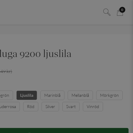
0
luga 9200 ljuslila
449 kr)
egrön
Marinblå
Mellanblå
Mörkgrön
Ljuslila
uderrosa
Röd
Silver
Svart
Vinröd