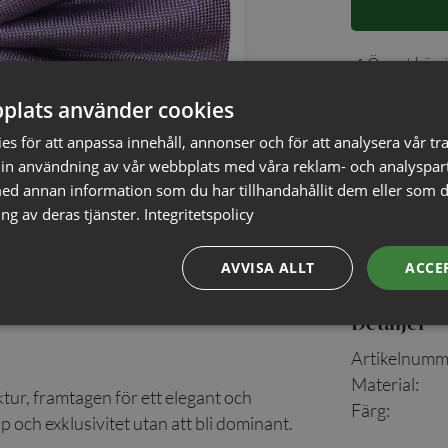
✓ Öppet köp i
✓ Din beställ
plats använder cookies
✓ Snabb levera
s för att anpassa innehåll, annonser och för att analysera vår tra
in användning av vår webbplats med våra reklam- och analyspar
d annan information som du har tillhandahållit dem eller som d
ng av deras tjänster.
Integritetspolicy
AVVISA ALLT
ACCE
Detaljer
Artikelnumm
Material
:
tur, framtagen för ett elegant och
Färg
:
 och exklusivitet utan att bli dominant.