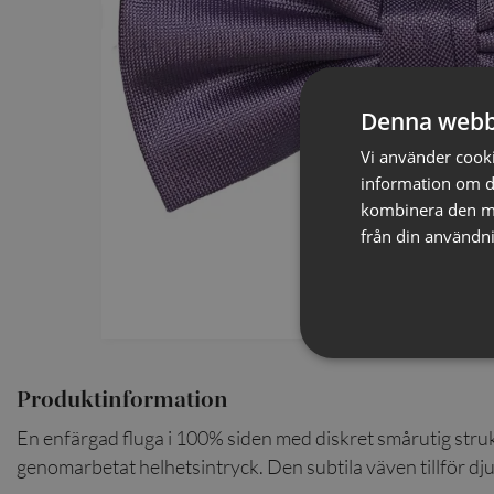
Denna webb
Vi använder cookie
information om d
kombinera den me
från din användni
Produktinformation
En enfärgad fluga i 100% siden med diskret smårutig struk
genomarbetat helhetsintryck. Den subtila väven tillför djup