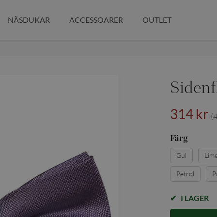
NÄSDUKAR
ACCESSOARER
OUTLET
Sidenf
314 kr
(
Färg
Gul
Lim
Petrol
P
I LAGER