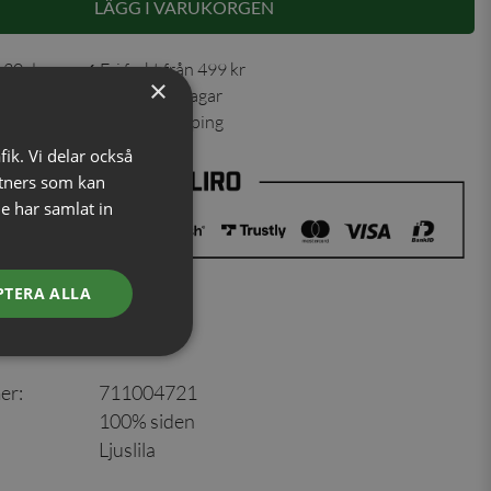
LÄGG I VARUKORGEN
 30 dagar ✓ Fri frakt från 499 kr
×
ning skickas inom 1-2 vardagar
ns från vårt lager i Jönköping
fik. Vi delar också
tners som kan
e har samlat in
PTERA ALLA
er
:
711004721
100% siden
Ljuslila