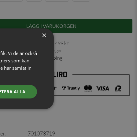
LÄGG I VARUKORGEN
×
 30 dagar ✓ Fri frakt från 499 kr
ning skickas inom 1-2 vardagar
fik. Vi delar också
ns från vårt lager i Jönköping
tners som kan
e har samlat in
PTERA ALLA
er
:
701073719