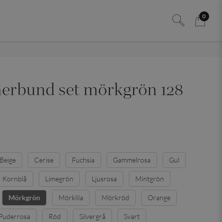
0
rbund set mörkgrön 128
Beige
Cerise
Fuchsia
Gammelrosa
Gul
Kornblå
Limegrön
Ljusrosa
Mintgrön
Mörklila
Mörkröd
Orange
Mörkgrön
Puderrosa
Röd
Silvergrå
Svart