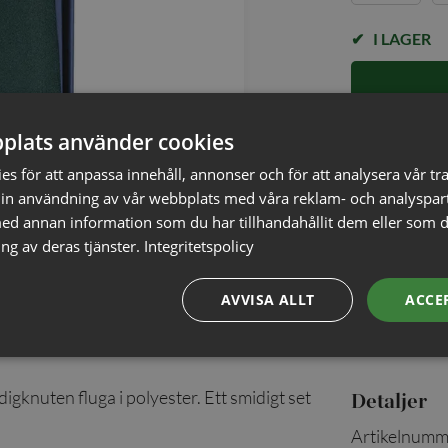
I LAGER
plats använder cookies
✓ Öppet köp i
✓ Din beställ
s för att anpassa innehåll, annonser och för att analysera vår tra
✓ Snabb levera
in användning av vår webbplats med våra reklam- och analyspar
d annan information som du har tillhandahållit dem eller som d
ng av deras tjänster.
Integritetspolicy
AVVISA ALLT
ACCE
knuten fluga i polyester. Ett smidigt set
Detaljer
Artikelnumm