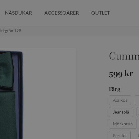
NÄSDUKAR
ACCESSOARER
OUTLET
rkgrön 128
Cumme
599 kr
Färg
Aprikos
Jeansblå
Mörkbrun
Persika