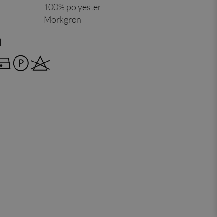
100% polyester
Mörkgrön
d