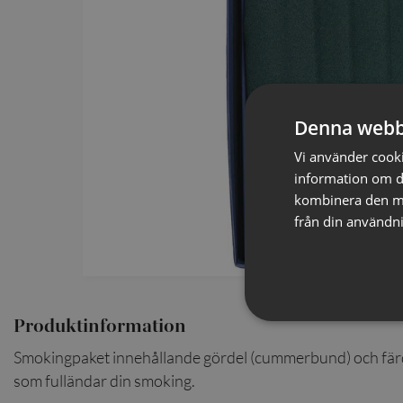
Denna webb
Vi använder cookie
information om d
kombinera den me
från din användni
Produktinformation
Smokingpaket innehållande gördel (cummerbund) och färdig
som fulländar din smoking.