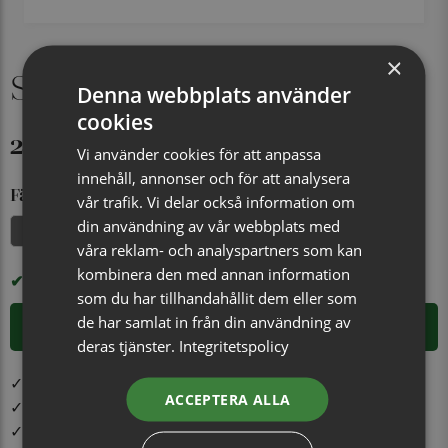
×
Slipsnål Lund guld
Denna webbplats använder
cookies
299 kr
Vi använder cookies för att anpassa
innehåll, annonser och för att analysera
Färg
vår trafik. Vi delar också information om
din användning av vår webbplats med
Guld
våra reklam- och analyspartners som kan
kombinera den med annan information
I LAGER
som du har tillhandahållit dem eller som
de har samlat in från din användning av
LÄGG I VARUKORGEN
deras tjänster.
Integritetspolicy
✓ Öppet köp i 30 dagar ✓ Fri frakt från 499 kr
ACCEPTERA ALLA
✓ Din beställning skickas inom 1-2 vardagar
✓ Snabb leverans från vårt lager i Jönköping