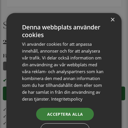
×
Slipsnål Kalmar silver
Denna webbplats använder
cookies
299 kr
Vi använder cookies för att anpassa
innehåll, annonser och för att analysera
Färg
vår trafik. Vi delar också information om
din användning av vår webbplats med
Silver
våra reklam- och analyspartners som kan
kombinera den med annan information
I LAGER
som du har tillhandahållit dem eller som
de har samlat in från din användning av
LÄGG I VARUKORGEN
deras tjänster.
Integritetspolicy
✓ Öppet köp i 30 dagar ✓ Fri frakt från 499 kr
ACCEPTERA ALLA
✓ Din beställning skickas inom 1-2 vardagar
✓ Snabb leverans från vårt lager i Jönköping