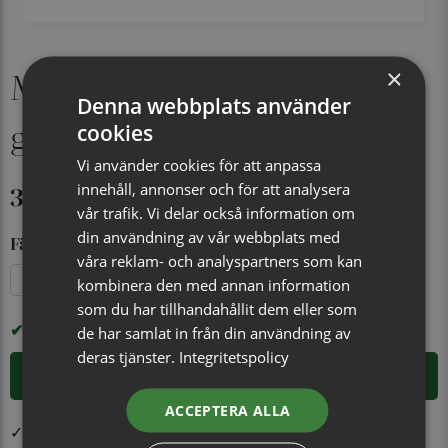
×
Manschettknapp Trekronor
Denna webbplats använder
guld/rosa
cookies
Vi använder cookies för att anpassa
399 kr
innehåll, annonser och för att analysera
vår trafik. Vi delar också information om
din användning av vår webbplats med
Färg
våra reklam- och analyspartners som kan
Guld/Gul
Silver/Grön
Guld/Rosa
kombinera den med annan information
som du har tillhandahållit dem eller som
I LAGER
de har samlat in från din användning av
deras tjänster.
Integritetspolicy
LÄGG I VARUKORGEN
ACCEPTERA ALLA
✓ Öppet köp i 30 dagar ✓ Fri frakt från 499 kr