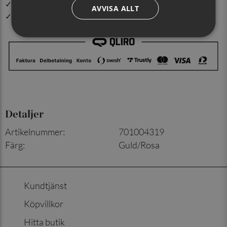
✓ Din beställning skickas inom 1-2 vardagar
AVVISA ALLT
✓ Snabb leverans från vårt lager i Jönköping
Detaljer
Artikelnummer
:
701004319
Färg
:
Guld/Rosa
Kundtjänst
Köpvillkor
Hitta butik