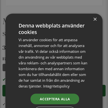
×
Manschettknapp Ludvika
Denna webbplats använder
silver/guld
cookies
Vi använder cookies för att anpassa
399 kr
innehåll, annonser och för att analysera
vår trafik. Vi delar också information om
din användning av vår webbplats med
Färg
våra reklam- och analyspartners som kan
Silver/Guld
kombinera den med annan information
som du har tillhandahållit dem eller som
I LAGER
de har samlat in från din användning av
deras tjänster.
Integritetspolicy
LÄGG I VARUKORGEN
ACCEPTERA ALLA
✓ Öppet köp i 30 dagar ✓ Fri frakt från 499 kr