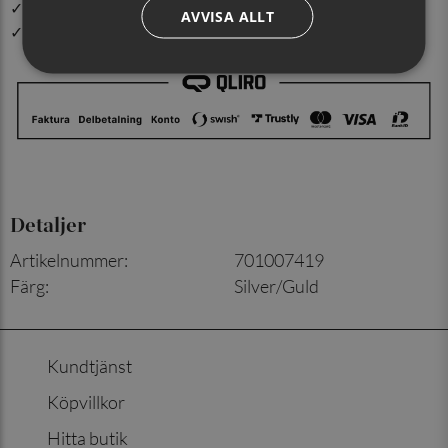
✓ Din beställning skickas inom 1-2 vardagar
AVVISA ALLT
✓ Snabb leverans från vårt lager i Jönköping
Detaljer
Artikelnummer
:
701007419
Färg
:
Silver/Guld
Kundtjänst
Köpvillkor
Hitta butik