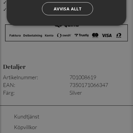
✓ Din beställning skickas inom 1-2 vardagar
AVVISA ALLT
✓ Snabb leverans från vårt lager i Jönköping
Detaljer
Artikelnummer
:
701008619
EAN
:
7350171066347
Färg
:
Silver
Kundtjänst
Köpvillkor