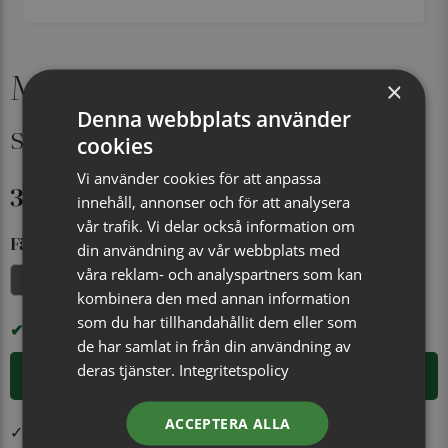
Manschettknapp Kalmar
×
Denna webbplats använder
silver
cookies
Vi använder cookies för att anpassa
399 kr
innehåll, annonser och för att analysera
vår trafik. Vi delar också information om
Färg
din användning av vår webbplats med
våra reklam- och analyspartners som kan
Silver
kombinera den med annan information
som du har tillhandahållit dem eller som
I LAGER
de har samlat in från din användning av
deras tjänster.
Integritetspolicy
LÄGG I VARUKORGEN
ACCEPTERA ALLA
✓ Öppet köp i 30 dagar ✓ Fri frakt från 499 kr