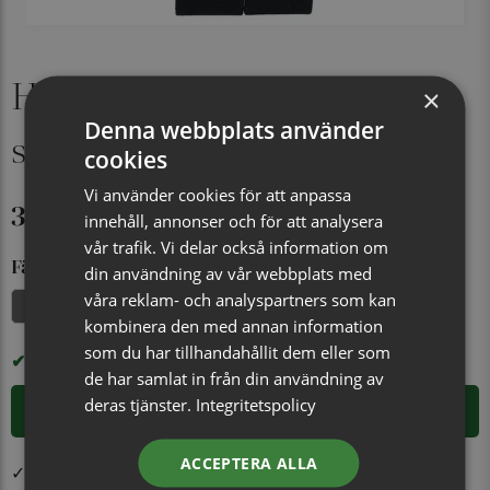
Hängsle med läderstropp
×
Denna webbplats använder
svart
cookies
Vi använder cookies för att anpassa
399 kr
innehåll, annonser och för att analysera
vår trafik. Vi delar också information om
Färg
din användning av vår webbplats med
våra reklam- och analyspartners som kan
Röd
Vinröd
Vit
Svart
kombinera den med annan information
som du har tillhandahållit dem eller som
I LAGER
de har samlat in från din användning av
deras tjänster.
Integritetspolicy
LÄGG I VARUKORGEN
ACCEPTERA ALLA
✓ Öppet köp i 30 dagar ✓ Fri frakt från 499 kr