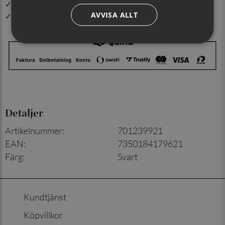
✓ Din beställning skickas inom 1-2 vardagar
AVVISA ALLT
✓ Snabb leverans från vårt lager i Jönköping
Detaljer
Artikelnummer
:
701239921
EAN
:
7350184179621
Färg
:
Svart
Kundtjänst
Köpvillkor