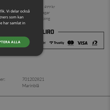
 30 dagar ✓ Fri frakt från 499 kr
fik. Vi delar också
ning skickas inom 1-2 vardagar
tners som kan
ns från vårt lager i Jönköping
e har samlat in
PTERA ALLA
er
:
701202821
Marinblå