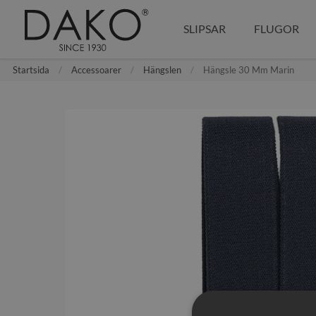
SLIPSAR
FLUGOR
Startsida
Accessoarer
Hängslen
Hängsle 30 Mm Marin
ENFÄRGADE SLIPSAR
ENFÄRGADE FLUGOR
ENFÄRGADE NÄSDUKAR
ARMBAND
MÖNSTRADE SLIPSAR
MÖNSTRADE FLUGOR
MÖNSTRADE NÄSDUKAR
BRÖSTKNAPPAR
SLIPS OCH NÄSDUK
KNYTFLUGOR
SMOKINGTILLBEHÖR
FLUGA OCH NÄSDUK
HÄNGSLEN
MANSCHETTKNAPPAR
SLIPSNÅLAR
ÄRMHÅLLARE