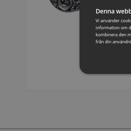
Denna webb
Vi använder cookie
information om d
kombinera den me
från din användni