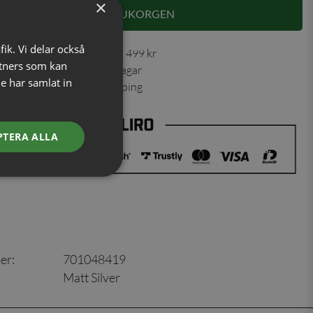
×
LÄGG I VARUKORGEN
fik. Vi delar också
 30 dagar ✓ Fri frakt från 499 kr
tners som kan
ning skickas inom 1-2 vardagar
e har samlat in
ns från vårt lager i Jönköping
PTERA ALLA
er
:
701048419
Matt Silver