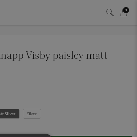
0
napp Visby paisley matt
Silver
tt Silver