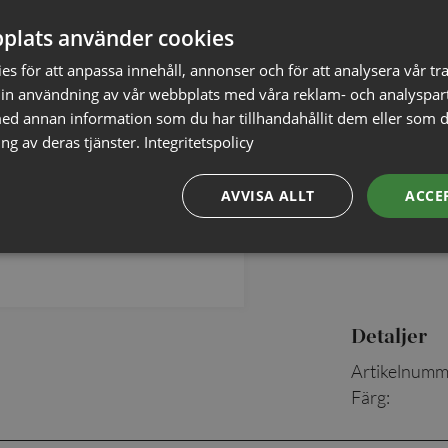
plats använder cookies
s för att anpassa innehåll, annonser och för att analysera vår tra
✓ Öppet köp i
in användning av vår webbplats med våra reklam- och analyspar
✓ Din beställ
d annan information som du har tillhandahållit dem eller som d
✓ Snabb levera
ng av deras tjänster.
Integritetspolicy
AVVISA ALLT
ACCE
Detaljer
Artikelnumm
Färg
: