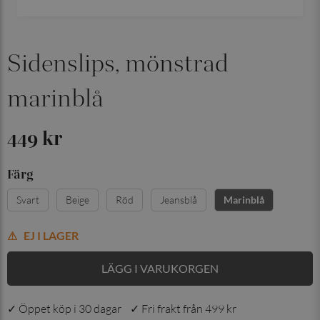
Sidenslips, mönstrad
marinblå
449 kr
Färg
Svart
Beige
Röd
Jeansblå
Marinblå
EJ I LAGER
LÄGG I VARUKORGEN
✓ Öppet köp i 30 dagar ✓ Fri frakt från 499 kr