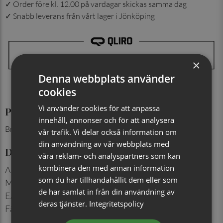
✓ Order före kl. 12.00 på vardagar skickas samma dag
✓ Snabb leverans från vårt lager i Jönköping
×
Denna webbplats använder
cookies
Vi använder cookies för att anpassa
Produktinformation
innehåll, annonser och för att analysera
Bredd: 7 cm
vår trafik. Vi delar också information om
din användning av vår webbplats med
Detaljer
våra reklam- och analyspartners som kan
kombinera den med annan information
Artikelnummer
:
713222821
som du har tillhandahållit dem eller som
Material
:
100% siden
de har samlat in från din användning av
EAN
:
7350171069478
deras tjänster.
Integritetspolicy
Färg
:
Marinblå